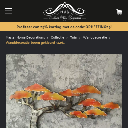
Profiteer van 25% korting met de code: OPHEFFING25!
Master Home Decorations
Collectie
Tuin
Wanddecoratie
Wanddecoratie boom gekleurd 32261