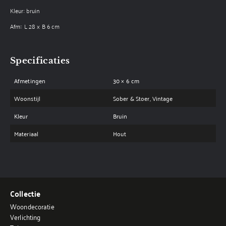
Kleur: bruin
Afm:: L 28 x B 6 cm
Specificaties
Afmetingen
30 × 6 cm
Woonstijl
Sober & Stoer, Vintage
Kleur
Bruin
Materiaal
Hout
Collectie
Woondecoratie
Verlichting