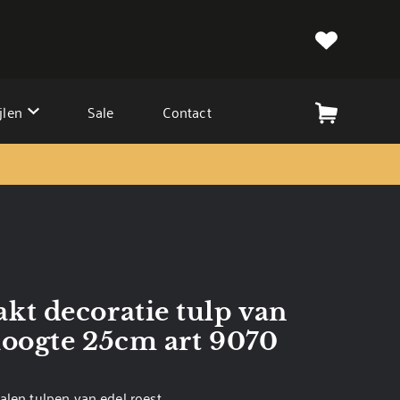
jlen
Sale
Contact
t decoratie tulp van
hoogte 25cm art 9070
alen tulpen van edel roest