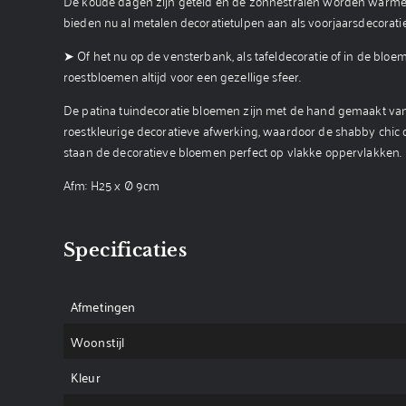
De koude dagen zijn geteld en de zonnestralen worden warmer. O
bieden nu al metalen decoratietulpen aan als voorjaarsdecoratie
➤ Of het nu op de vensterbank, als tafeldecoratie of in de bloe
roestbloemen altijd voor een gezellige sfeer.
De patina tuindecoratie bloemen zijn met de hand gemaakt van 
roestkleurige decoratieve afwerking, waardoor de shabby chic d
staan ​​de decoratieve bloemen perfect op vlakke oppervlakken.
Afm: H25 x Ø 9cm
Specificaties
Afmetingen
Woonstijl
Kleur