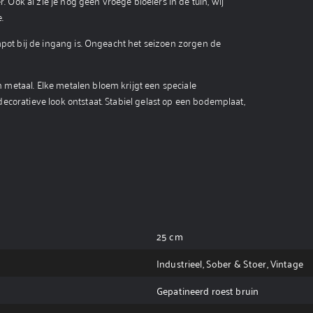
ok al zie je nog geen vroege bloeiers in de tuin, wij
.
mpot bij de ingang is. Ongeacht het seizoen zorgen de
metaal. Elke metalen bloem krijgt een speciale
ecoratieve look ontstaat. Stabiel gelast op een bodemplaat,
25 cm
Industrieel, Sober & Stoer, Vintage
Gepatineerd roest bruin