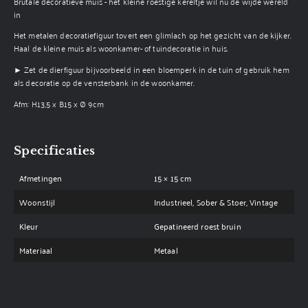
Brutale decoratieve muis - het kleine roestige kereltje wil nu de wijde wereld
in
Het metalen decoratiefiguur tovert een glimlach op het gezicht van de kijker.
Haal de kleine muis als woonkamer- of tuindecoratie in huis.
► Zet de dierfiguur bijvoorbeeld in een bloemperk in de tuin of gebruik hem
als decoratie op de vensterbank in de woonkamer.
Afm: H13,5 x B15 x Ø 9cm
Specificaties
Afmetingen
15 × 15 cm
Woonstijl
Industrieel, Sober & Stoer, Vintage
Kleur
Gepatineerd roest bruin
Materiaal
Metaal