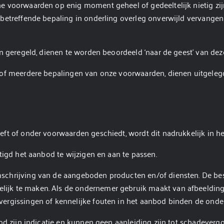
e voorwaarden op enig moment geheel of gedeeltelijk nietig zijn
 betreffende bepaling in onderling overleg onverwijld vervange
ijn geregeld, dienen te worden beoordeeld ‘naar de geest’ van d
n of meerdere bepalingen van onze voorwaarden, dienen uitgeleg
eft of onder voorwaarden geschiedt, wordt dit nadrukkelijk in h
tigd het aanbod te wijzigen en aan te passen.
schrijving van de aangeboden producten en/of diensten. De bes
ijk te maken. Als de ondernemer gebruik maakt van afbeeldin
ergissingen of kennelijke fouten in het aanbod binden de onde
bod zijn indicatie en kunnen geen aanleiding zijn tot schadever