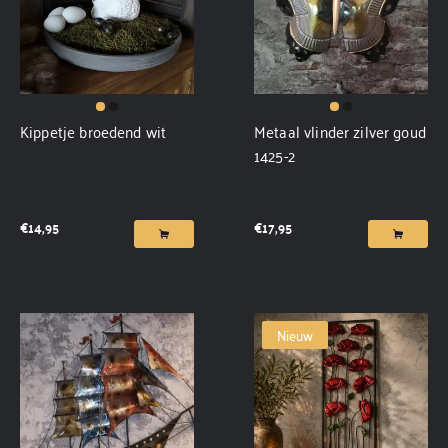
Kippetje broedend wit
Metaal vlinder zilver goud
1425-2
€
14,95
€
17,95
Nieuw