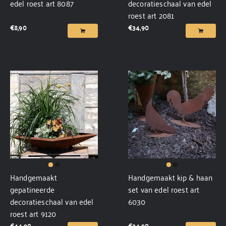
edel roest art 8087
decoratieschaal van edel
roest art 2081
€
8,90
€
34,90
Handgemaakt
Handgemaakt kip & haan
gepatineerde
set van edel roest art
decoratieschaal van edel
6030
roest art 9120
€
44,90
€
34,90