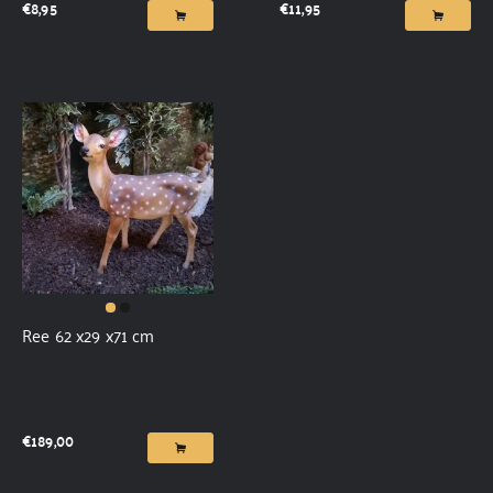
€
8,95
€
11,95
Ree 62 x29 x71 cm
€
189,00