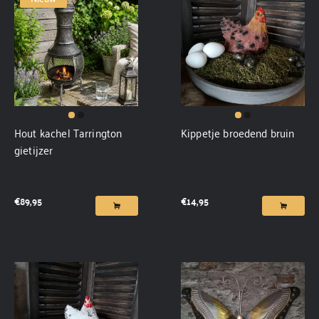
Hout kachel Tarrington
Kippetje broedend bruin
gietijzer
€
89,95
€
14,95