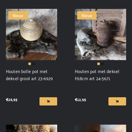
Nieuw
Nieuw
Houten bolle pot met
Houten pot met deksel
deksel groot art 23-6929
H18cm art 24-5671
€
26,95
€
12,95