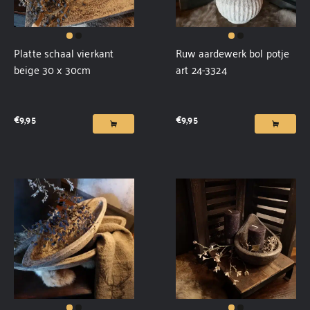
Platte schaal vierkant
Ruw aardewerk bol potje
beige 30 x 30cm
art 24-3324
€
9,95
€
9,95