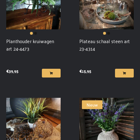
Planthouder kruiwagen
Plateau schaal steen art
art 24-4473
23-4314
€
39,95
€
15,95
Nieuw