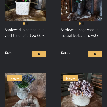
Aardewerk bloempotje in
Aardewerk hoge vaas in
vlecht motief art 24-6695
metaal look art 24-7589
€
6,95
€
23,95
Nieuw
Nieuw