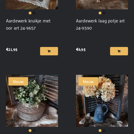
Aardewerk kruikje met
Aardewerk laag potje art
oor art 24-9657
24-9590
€
21,95
€
6,95
Nieuw
Nieuw