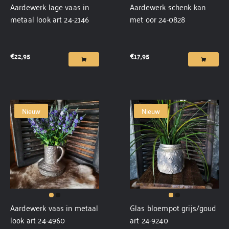
Aardewerk lage vaas in
Aardewerk schenk kan
metaal look art 24-2146
met oor 24-0828
€
22,95
€
17,95
Nieuw
Nieuw
Aardewerk vaas in metaal
Glas bloempot grijs/goud
look art 24-4960
art 24-9240