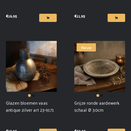
€
16,95
€
11,95
Nieuw
Glazen bloemen vaas
Grijze ronde aardewerk
antique zilver art 23-9171
schaal Ø 30cm
€
15,95
€
32,95