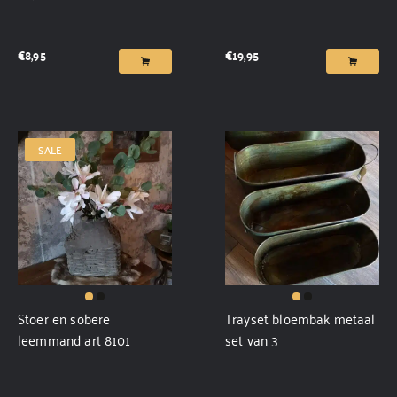
€
8,95
€
19,95
SALE
Stoer en sobere
Trayset bloembak metaal
leemmand art 8101
set van 3