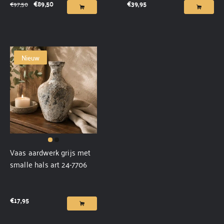
€
89,50
€
39,95
€
97,50
Nieuw
Vaas aardwerk grijs met
smalle hals art 24-7706
€
17,95