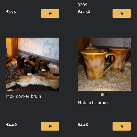
3209
€
5,95
€
42,50
Mok donker bruin
Mok licht bruin
€
4,40
€
4,40