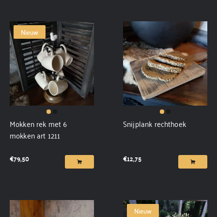
Nieuw
Mokken rek met 6
Snijplank rechthoek
mokken art 1211
€
79,50
€
12,75
Nieuw