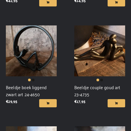
€
42,95
€
14,95
Beeldje boek liggend
Beeldje couple goud art
zwart art 24-4650
23-4735
€
29,95
€
17,95