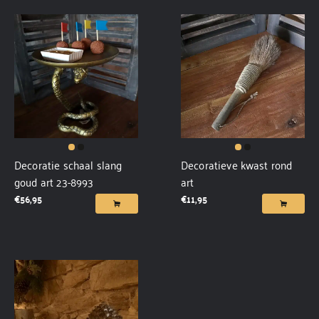
Decoratie schaal slang
Decoratieve kwast rond
goud art 23-8993
art
€
56,95
€
11,95