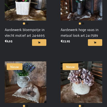
Aardewerk bloempotje in
Aardewerk hoge vaas in
vlecht motief art 24-6695
metaal look art 24-7589
€
6,95
€
23,95
Nieuw
Nieuw