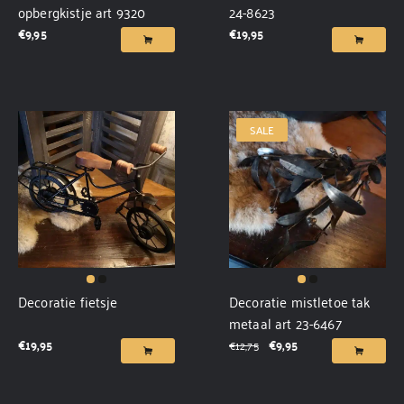
opbergkistje art 9320
24-8623
€
9,95
€
19,95
SALE
Decoratie fietsje
Decoratie mistletoe tak
metaal art 23-6467
€
19,95
€
9,95
€
12,75