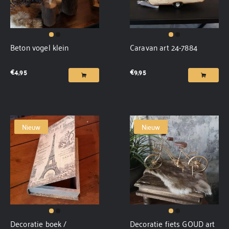
Beton vogel klein
Caravan art 24-7884
€
4,95
€
9,95
Nieuw
Nieuw
Decoratie boek /
Decoratie fiets GOUD art