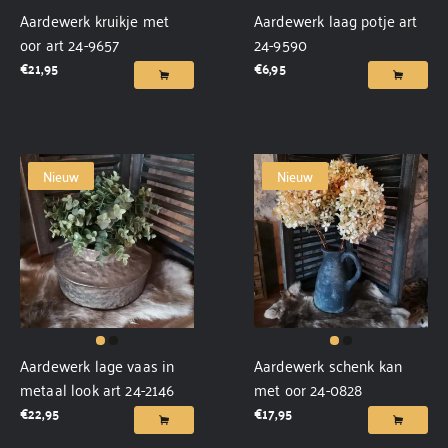
Aardewerk kruikje met
Aardewerk laag potje art
oor art 24-9657
24-9590
€
21,95
€
6,95
Nieuw
Nieuw
Aardewerk lage vaas in
Aardewerk schenk kan
metaal look art 24-2146
met oor 24-0828
€
22,95
€
17,95