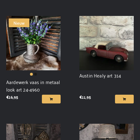
Nieuw
Austin Healy art 314
Aardewerk vaas in metaal
look art 24-4960
€
16,95
€
11,95