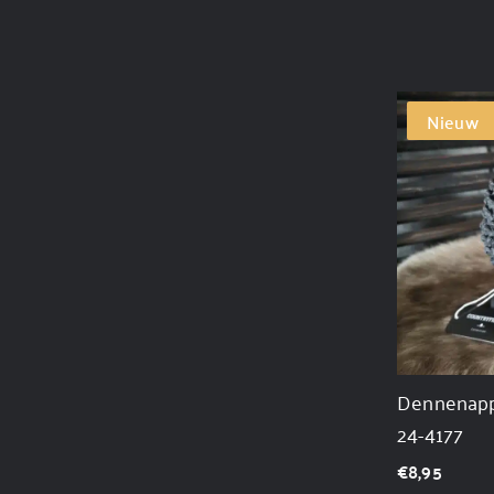
Nieuw
Dennenappe
24-4177
€
8,95