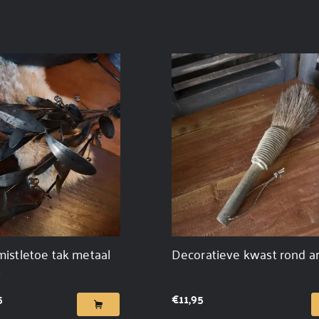
mistletoe tak metaal
Decoratieve kwast rond ar
7
5
€
11,95