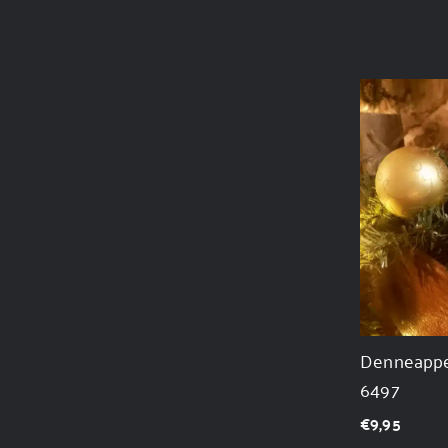
Denneappel
6497
€
9,95