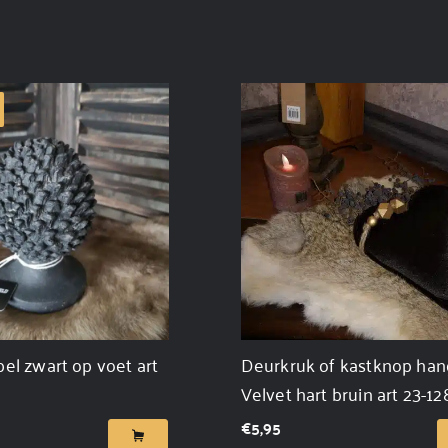
l zwart op voet art
Deurkruk of kastknop han
Velvet hart bruin art 23-12
€
5,95