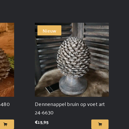
Nieuw
6480
Dennenappel bruin op voet art
24-6630
€
15,95