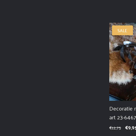
SALE
Decoratie 
art 23-646
€
9,9
€
12,75