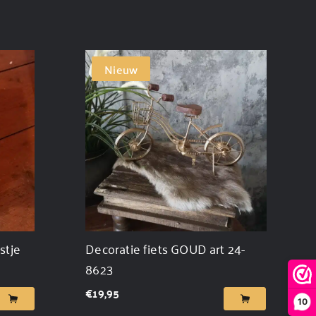
Nieuw
stje
Decoratie fiets GOUD art 24-
8623
€
19,95
10