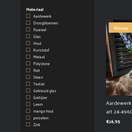
Materiaal
Aardewerk
(20)
Droogbloemen
(1)
Nieuw
Fluweel
(1)
Glas
(15)
Hout
(57)
Kunststof
(7)
Metaal
(44)
Polystone
(1)
Riet
(4)
Steen
(2)
Textiel
(1)
Gekleurd glas
(1)
Gietijzer
(1)
Aardewerk 
Leem
(1)
art 24-496
mango hout
(1)
porselein
(1)
€
16,95
Zink
(1)