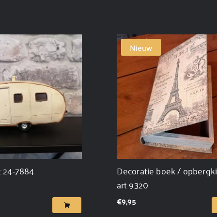
Nieuw
t 24-7884
Decoratie boek / opbergki
art 9320
€
9,95