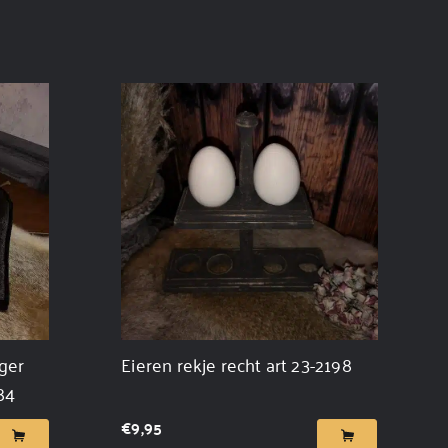
ger
Eieren rekje recht art 23-2198
84
€
9,95