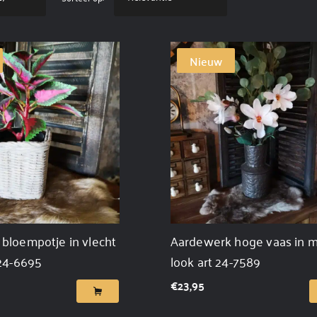
Nieuw
bloempotje in vlecht
Aardewerk hoge vaas in m
 24-6695
look art 24-7589
€
23,95