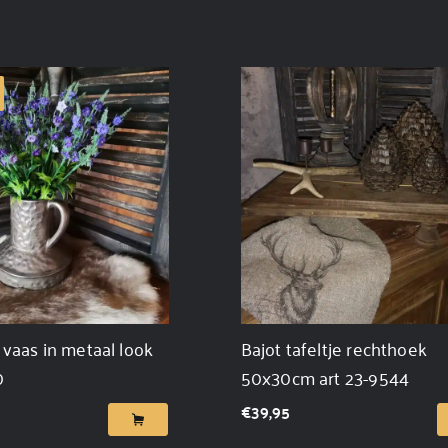
vaas in metaal look
Bajot tafeltje rechthoek
0
50x30cm art 23-9544
€
39,95