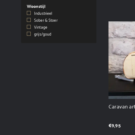
Woonstijl
Industrieel
(93)
Sober & Stoer
(120)
Vintage
(139)
grijs/goud
(1)
Caravan ar
€
9,95