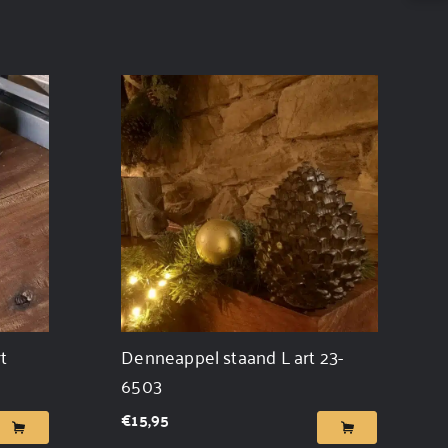
t
Denneappel staand L art 23-
6503
€
15,95