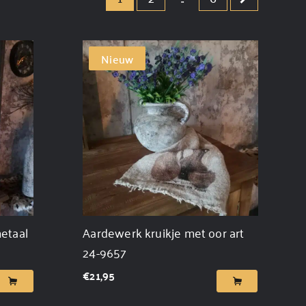
Nieuw
etaal
Aardewerk kruikje met oor art
24-9657
€
21,95