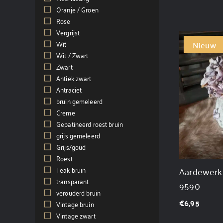
Oranje / Groen
(1)
Rose
(1)
Vergrijst
(5)
Wit
(3)
Nieuw
Wit / Zwart
(1)
Zwart
(22)
Antiek zwart
(3)
Antraciet
(1)
bruin gemeleerd
(1)
Creme
(1)
Gepatineerd roest bruin
(11)
grijs gemeleerd
(4)
Grijs/goud
(1)
Roest
(2)
Aardewerk l
Teak bruin
(4)
transparant
(1)
9590
verouderd bruin
(2)
€
6,95
Vintage bruin
(1)
Vintage zwart
(12)