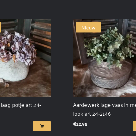
Nieuw
aag potje art 24-
Aardewerk lage vaas in m
look art 24-2146
€
22,95