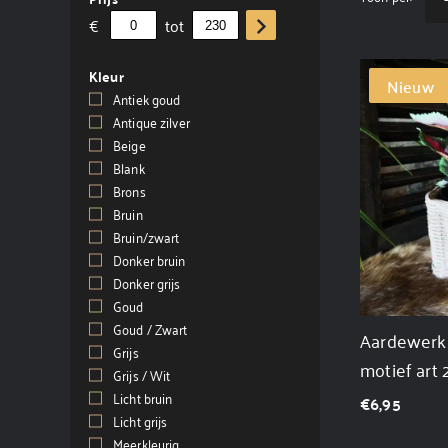
€
tot
Kleur
Nieuw
Antiek goud
(4)
Antique zilver
(1)
Beige
(1)
Blank
(2)
Brons
(4)
Bruin
(33)
Bruin/zwart
(2)
Donker bruin
(2)
Donker grijs
(1)
Goud
(6)
Goud / Zwart
(2)
Aardewerk 
Grijs
(8)
motief art
Grijs / Wit
(1)
Licht bruin
(3)
€
6,95
Licht grijs
(4)
Meerkleurig
(3)