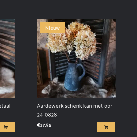
Nieuw
etaal
Aardewerk schenk kan met oor
24-0828
€
17,95