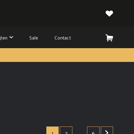
jlen
Sale
Contact
1
2
..
6