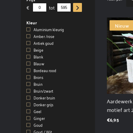
€
tot
Kleur
Nieuw
Aluminium kleurig
(1)
Amber /rose
(2)
Antiek goud
(7)
Beige
(7)
Blank
(8)
Blauw
(1)
Bordeau rood
(3)
Brons
(6)
Bruin
(93)
Bruin/zwart
(5)
Donker bruin
(6)
Aardewerk 
Donker grijs
(2)
motief art
Geel
(1)
Ginger
(2)
€
6,95
Goud
(24)
Goud / Wit
(2)