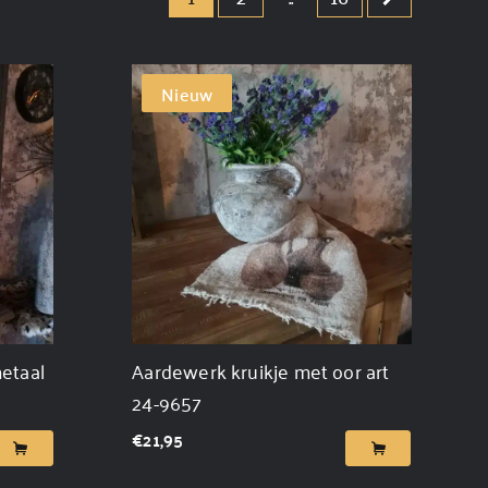
Nieuw
etaal
Aardewerk kruikje met oor art
24-9657
€
21,95