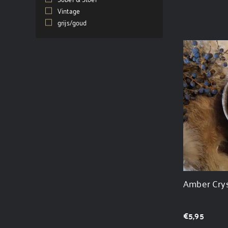
Vintage
(411)
grijs/goud
(1)
Amber Crys
€
5,95