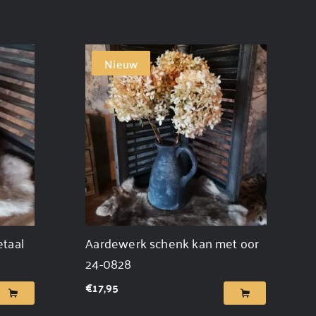
Nieuw
etaal
Aardewerk schenk kan met oor
24-0828
€
17,95