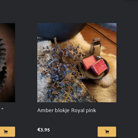
 "
Amber blokje Royal pink
€
3,95