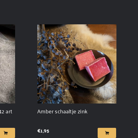
2 art
Amber schaaltje zink
€
1,95