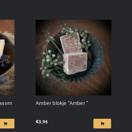
ossom
Amber blokje "Amber "
€
3,95