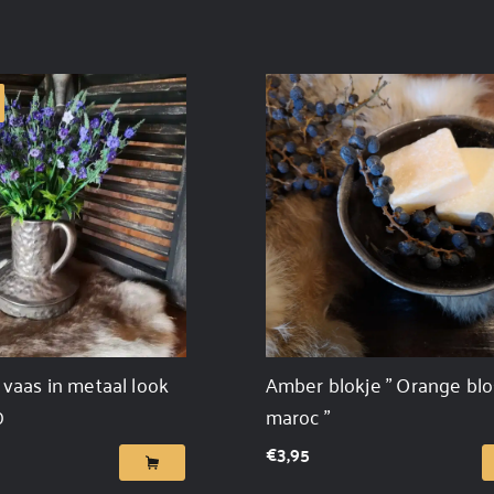
vaas in metaal look
Amber blokje " Orange bl
0
maroc "
€
3,95