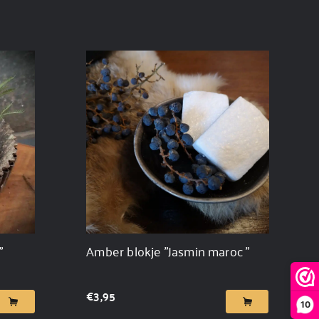
"
Amber blokje "Jasmin maroc "
€
3,95
10