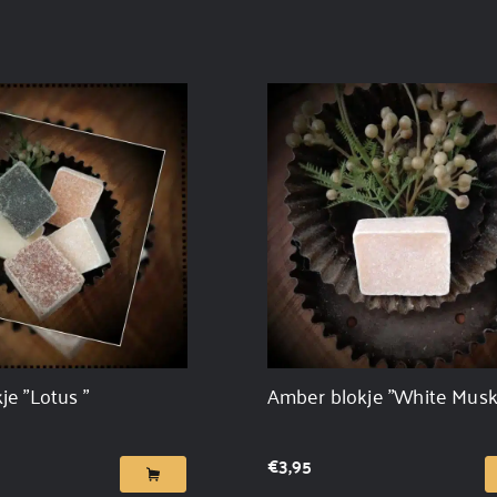
e "Lotus "
Amber blokje "White Musk
€
3,95