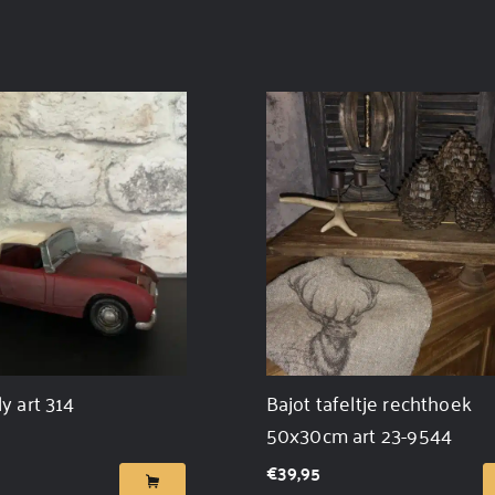
y art 314
Bajot tafeltje rechthoek
50x30cm art 23-9544
€
39,95