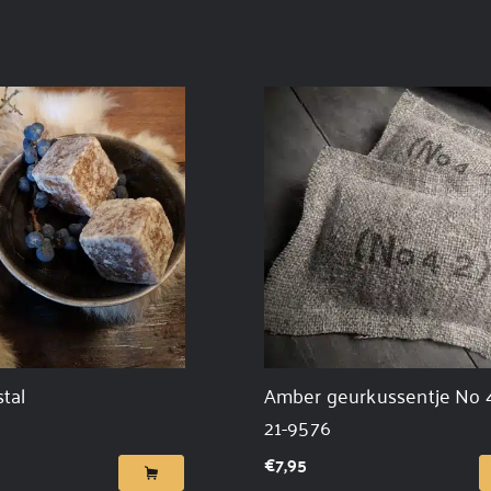
tal
Amber geurkussentje No 4
21-9576
€
7,95