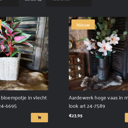
Nieuw
bloempotje in vlecht
Aardewerk hoge vaas in m
 24-6695
look art 24-7589
€
23,95