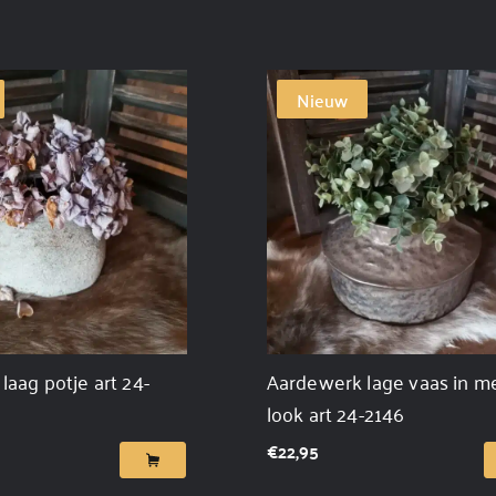
Nieuw
aag potje art 24-
Aardewerk lage vaas in m
look art 24-2146
€
22,95