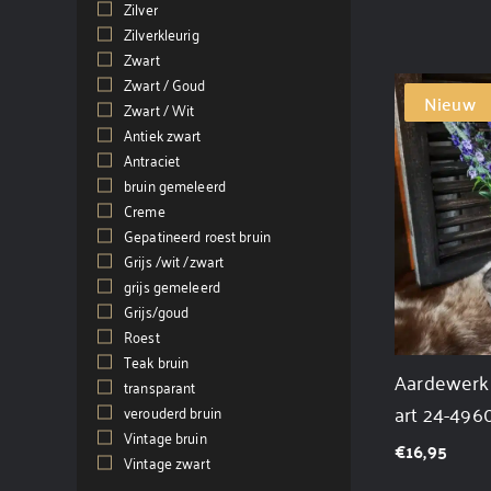
Zilver
(5)
Zilverkleurig
(1)
Zwart
(79)
Zwart / Goud
(4)
Nieuw
Zwart / Wit
(1)
Antiek zwart
(3)
Antraciet
(1)
bruin gemeleerd
(1)
Creme
(1)
Gepatineerd roest bruin
(11)
Grijs /wit /zwart
(1)
grijs gemeleerd
(6)
Grijs/goud
(1)
Roest
(2)
Teak bruin
(4)
Aardewerk 
transparant
(1)
art 24-496
verouderd bruin
(2)
Vintage bruin
(1)
€
16,95
Vintage zwart
(14)