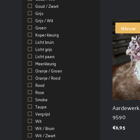
Goud / Zwart
(3)
Grijs
(28)
Grijs / Wit
(2)
Groen
(3)
Nieuw
Koper kleurig
(2)
Licht bruin
(4)
Licht grijs
(4)
Licht paars
(1)
Meerkleurig
(48)
Oranje / Groen
(2)
Oranje / Rood
(1)
Rood
(4)
Rose
(5)
Smoke
(1)
Aardewerk l
Taupe
(4)
Vergrijst
(10)
9590
Wit
(7)
€
6,95
Wit / Bruin
(2)
Wit / Zwart
(2)