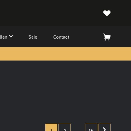
jlen
Sale
Contact
1
2
..
16