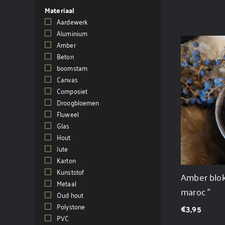
Materiaal
Aardewerk
(39)
Aluminium
(1)
Amber
(9)
Beton
(2)
boomstam
(1)
Canvas
(1)
Composiet
(1)
Droogbloemen
(1)
Fluweel
(3)
Glas
(46)
Hout
(108)
Jute
(1)
Karton
(22)
Kunststof
(27)
Amber blok
Metaal
(131)
maroc "
Oud hout
(1)
Polystone
(3)
€
3,95
PVC
(1)