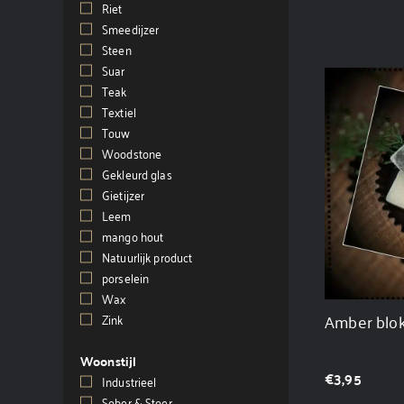
Riet
(4)
Smeedijzer
(1)
Steen
(6)
Suar
(1)
Teak
(2)
Textiel
(18)
Touw
(1)
Woodstone
(4)
Gekleurd glas
(1)
Gietijzer
(1)
Leem
(1)
mango hout
(1)
Natuurlijk product
(3)
porselein
(1)
Wax
(6)
Amber blokj
Zink
(1)
Woonstijl
€
3,95
Industrieel
(288)
Sober & Stoer
(305)