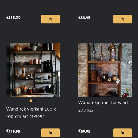
€
138,00
€
33,95
Wandrekje met touw art
Wand rek vierkant 100 x
23-7622
100 cm art 21-3952
€
129,95
€
59,95