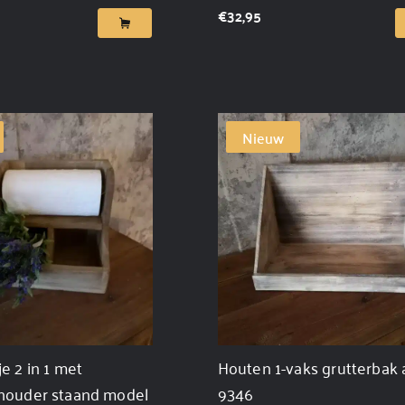
€
32,95
Nieuw
e 2 in 1 met
Houten 1-vaks grutterbak 
houder staand model
9346