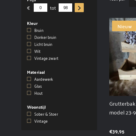
€
tot
Kleur
Nieuw
Bruin
(4)
Donker bruin
(2)
Licht bruin
(1)
Wit
(1)
Vintage zwart
(2)
Materiaal
Aardewerk
(1)
Glas
(1)
Hout
(9)
Grutterbak 
Woonstijl
model 23-
Sober & Stoer
(9)
Vintage
(9)
€
39,95