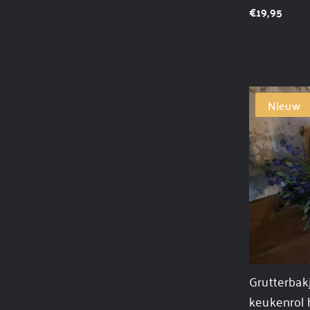
€
19,95
Nieuw
Grutterbakj
keukenrol 