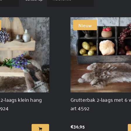
Nieuw
2-laags klein hang
Grutterbak 2-laags met 6 
9924
art 4592
€
36,95