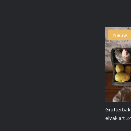
Nieuw
Grutterbak 
eivak art 2