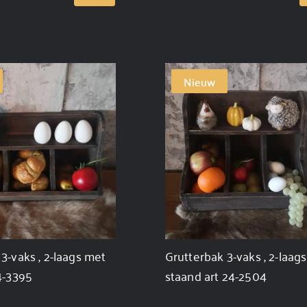
Nieuw
3-vaks , 2-laags met
Grutterbak 3-vaks , 2-laags
4-3395
staand art 24-2504