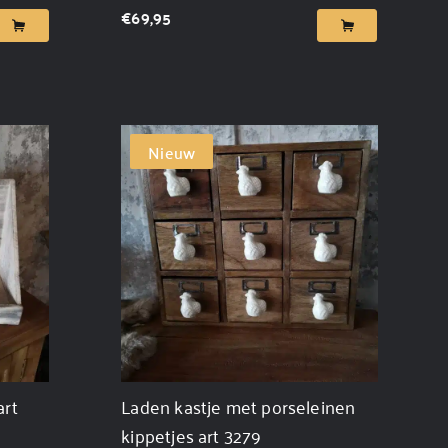
€
69,95
Nieuw
art
Laden kastje met porseleinen
kippetjes art 3279