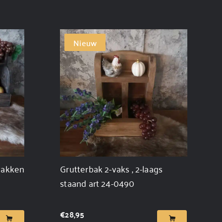
Nieuw
vakken
Grutterbak 2-vaks , 2-laags
staand art 24-0490
€
28,95