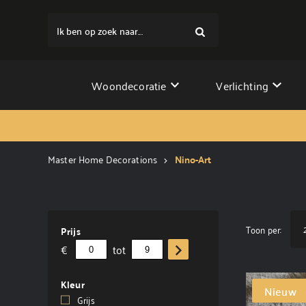
Ik ben op zoek naar...
Woondecoratie
Verlichting
Master Home Decorations
Nino-Art
Toon per:
Prijs
€
tot
Kleur
Nieuw
Grijs
(3)