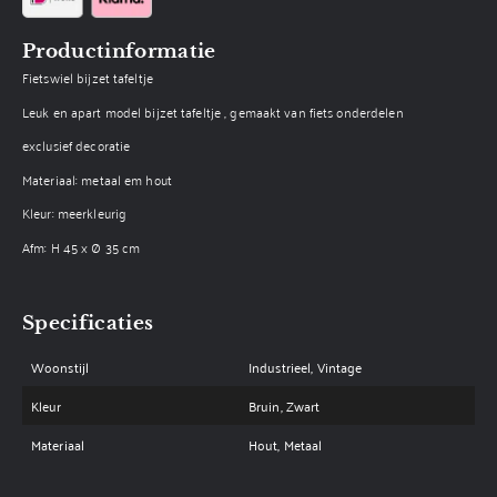
Productinformatie
Fietswiel bijzet tafeltje
Leuk en apart model bijzet tafeltje , gemaakt van fiets onderdelen
exclusief decoratie
Materiaal: metaal em hout
Kleur: meerkleurig
Afm: H 45 x Ø 35 cm
Specificaties
Woonstijl
Industrieel, Vintage
Kleur
Bruin, Zwart
Materiaal
Hout, Metaal