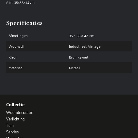
Afm: 35x35x42cm
Specificaties
Afmetingen
35 × 35 × 42 cm
Woonstijl
Industrieel, Vintage
Kleur
Bruin/zwart
Materiaal
Metaal
Collectie
Woondecoratie
Verlichting
Tuin
Servies
Meubelen