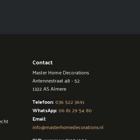
Contact
Master Home Decorations
Antennestraat 48 - 52
1322 AS Almere
Telefoon:
036 522 3691
WhatsApp:
06 81 29 54 80
Email:
echt
info@masterhomedecorations.nl
81974906