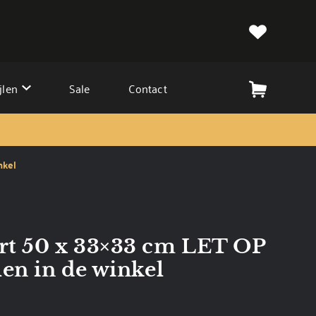
jlen
Sale
Contact
nkel
rt 50 x 33×33 cm LET OP
len in de winkel