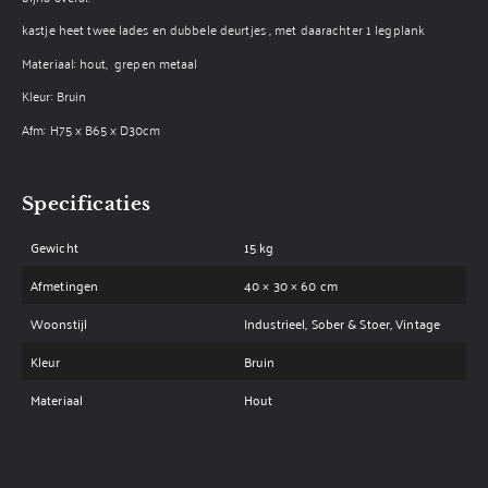
kastje heet twee lades en dubbele deurtjes , met daarachter 1 legplank
Materiaal: hout, grepen metaal
Kleur: Bruin
Afm: H75 x B65 x D30cm
Specificaties
Gewicht
15 kg
Afmetingen
40 × 30 × 60 cm
Woonstijl
Industrieel, Sober & Stoer, Vintage
Kleur
Bruin
Materiaal
Hout