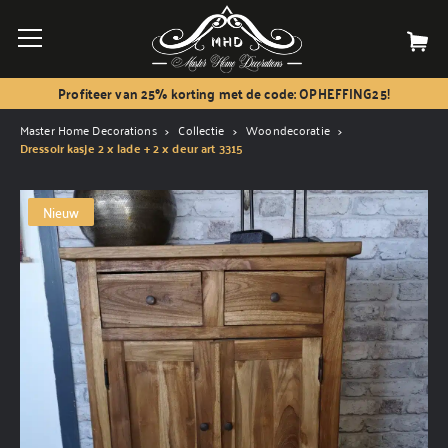
Profiteer van 25% korting met de code: OPHEFFING25!
Master Home Decorations
Collectie
Woondecoratie
Dressoir kasje 2 x lade + 2 x deur art 3315
Nieuw