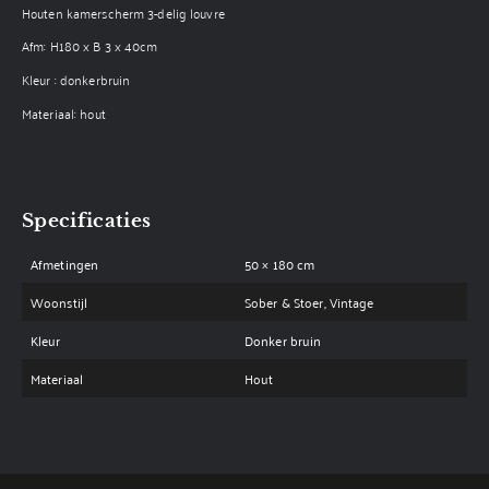
Houten kamerscherm 3-delig louvre
Afm: H180 x B 3 x 40cm
Kleur : donkerbruin
Materiaal: hout
Specificaties
Afmetingen
50 × 180 cm
Woonstijl
Sober & Stoer, Vintage
Kleur
Donker bruin
Materiaal
Hout