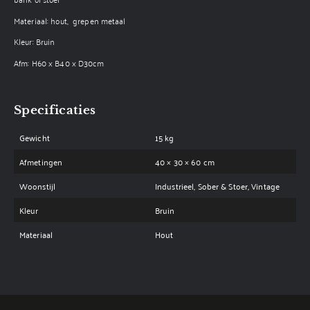
Materiaal: hout, grepen metaal
Kleur: Bruin
Afm: H60 x B40 x D30cm
Specificaties
Gewicht
15 kg
Afmetingen
40 × 30 × 60 cm
Woonstijl
Industrieel, Sober & Stoer, Vintage
Kleur
Bruin
Materiaal
Hout