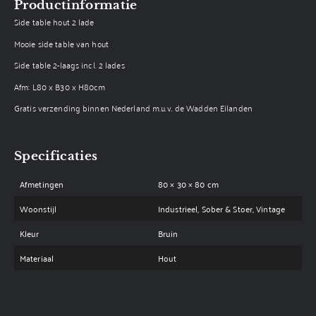
Productinformatie
Side table hout 2 lade
Mooie side table van hout
Side table 2-laags incl. 2 lades
Afm: L80 x B30 x H80cm
Gratis verzending binnen Nederland m.u.v. de Wadden Eilanden
Specificaties
Afmetingen
80 × 30 × 80 cm
Woonstijl
Industrieel, Sober & Stoer, Vintage
Kleur
Bruin
Materiaal
Hout