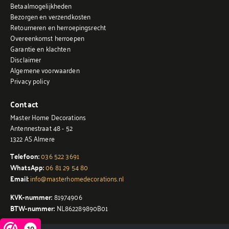
Betaalmogelijkheden
Bezorgen en verzendkosten
Retourneren en herroepingsrecht
Overeenkomst herroepen
Garantie en klachten
Disclaimer
Algemene voorwaarden
Privacy policy
Contact
Master Home Decorations
Antennestraat 48 - 52
1322 AS Almere
Telefoon:
036 522 3691
WhatsApp:
06 81 29 54 80
Email:
info@masterhomedecorations.nl
KVK-nummer:
81974906
BTW-nummer:
NL862289890B01
10