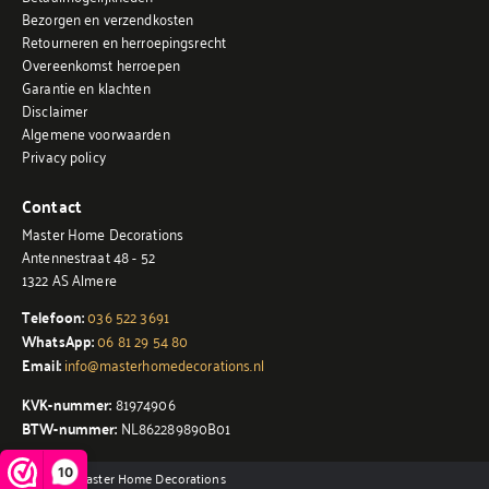
Bezorgen en verzendkosten
Retourneren en herroepingsrecht
Overeenkomst herroepen
Garantie en klachten
Disclaimer
Algemene voorwaarden
Privacy policy
Contact
Master Home Decorations
Antennestraat 48 - 52
1322 AS Almere
Telefoon:
036 522 3691
WhatsApp:
06 81 29 54 80
Email:
info@masterhomedecorations.nl
KVK-nummer:
81974906
BTW-nummer:
NL862289890B01
10
© 2026 - Master Home Decorations