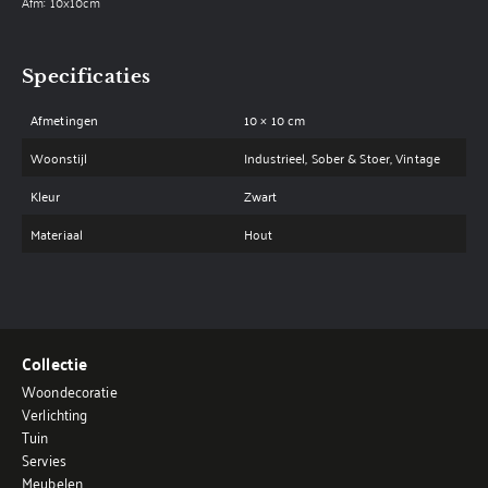
Afm: 10x10cm
Specificaties
Afmetingen
10 × 10 cm
Woonstijl
Industrieel, Sober & Stoer, Vintage
Kleur
Zwart
Materiaal
Hout
Collectie
Woondecoratie
Verlichting
Tuin
Servies
Meubelen