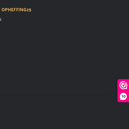
t
OPHEFFING25
s
10