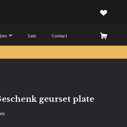
jlen
Sale
Contact
Geschenk geurset plate
ate