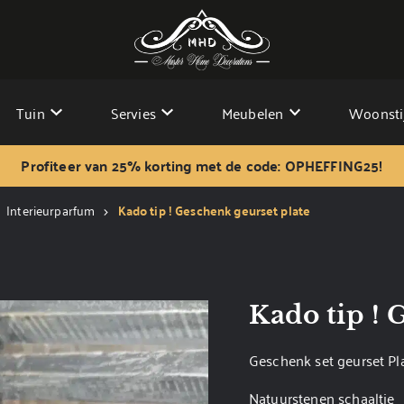
Tuin
Servies
Meubelen
Woonsti
Profiteer van 25% korting met de code: OPHEFFING25!
Interieurparfum
Kado tip ! Geschenk geurset plate
Kado tip ! 
Geschenk set geurset Pl
Natuurstenen schaaltje