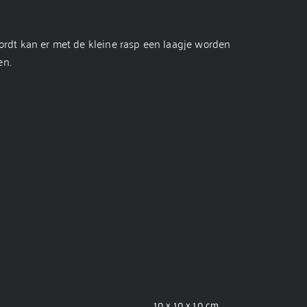
wordt kan er met de kleine rasp een laagje worden
en.
10 × 10 × 10 cm