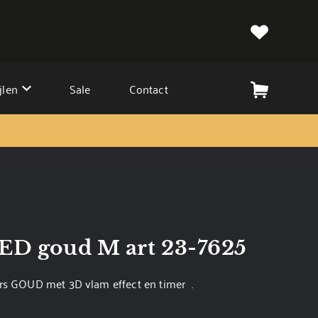
jlen
Sale
Contact
LED goud M art 23-7625
rs GOUD met 3D vlam effect en timer .