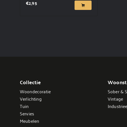
€
2,95
Collectie
Woonsti
Woondecoratie
Sober & S
Verlichting
Vintage
Tuin
Industriee
Servies
Meubelen