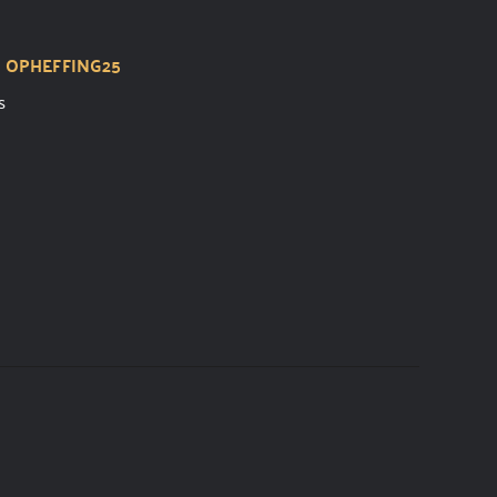
t
OPHEFFING25
s