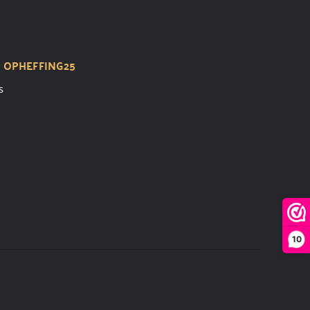
t
OPHEFFING25
s
10