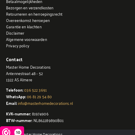
Betaalmogelijkheden
Bezorgen en verzendkosten
Retourneren en herroepingsrecht
Overeenkomst herroepen
Garantie en klachten
Disclaimer
Algemene voorwaarden
Privacy policy
Contact
Master Home Decorations
Antennestraat 48 - 52
1322 AS Almere
Telefoon:
036 522 3691
WhatsApp:
06 81 29 54 80
Email:
info@masterhomedecorations.nl
KVK-nummer:
81974906
BTW-nummer:
NL862289890B01
10
© 2026 - Master Home Decorations