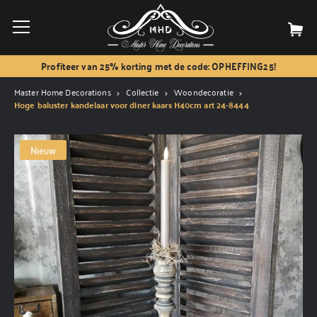
Profiteer van 25% korting met de code: OPHEFFING25!
Master Home Decorations
Collectie
Woondecoratie
Hoge baluster kandelaar voor diner kaars H40cm art 24-8444
Nieuw