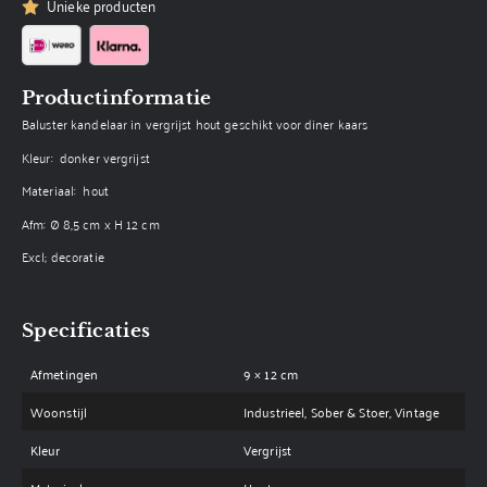
Unieke producten
Productinformatie
Baluster kandelaar in vergrijst hout geschikt voor diner kaars
Kleur: donker vergrijst
Materiaal: hout
Afm: Ø 8,5 cm x H 12 cm
Excl; decoratie
Specificaties
Afmetingen
9 × 12 cm
Woonstijl
Industrieel, Sober & Stoer, Vintage
Kleur
Vergrijst