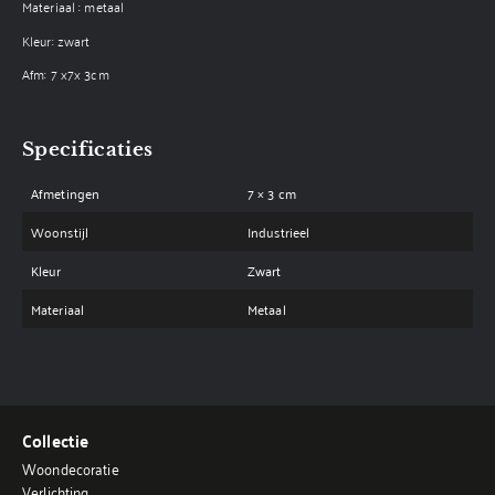
Materiaal : metaal
Kleur: zwart
Afm: 7 x7x 3cm
Specificaties
Afmetingen
7 × 3 cm
Woonstijl
Industrieel
Kleur
Zwart
Materiaal
Metaal
Collectie
Woondecoratie
Verlichting