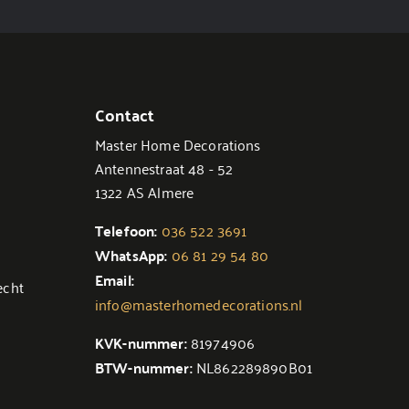
Contact
Master Home Decorations
Antennestraat 48 - 52
1322 AS Almere
Telefoon:
036 522 3691
WhatsApp:
06 81 29 54 80
Email:
echt
info@masterhomedecorations.nl
KVK-nummer:
81974906
BTW-nummer:
NL862289890B01