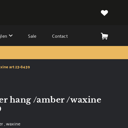
jlen
Sale
Contact
xine art 23-8439
r hang /amber /waxine
9
r , waxine