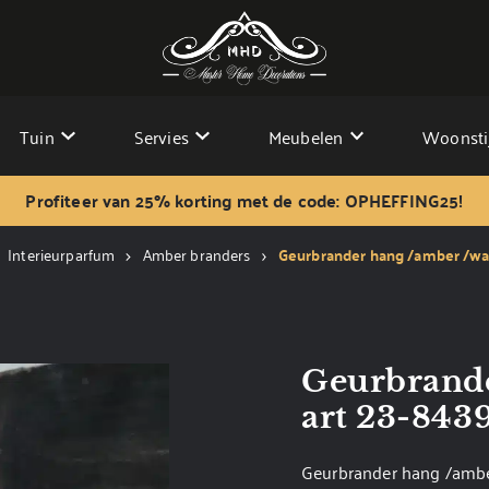
Tuin
Servies
Meubelen
Woonsti
Profiteer van 25% korting met de code: OPHEFFING25!
Interieurparfum
Amber branders
Geurbrander hang /amber /wa
Geurbrande
art 23-843
Geurbrander hang /ambe