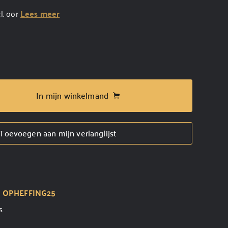
l. oor
Lees meer
In mijn winkelmand
Toevoegen aan mijn verlanglijst
t
OPHEFFING25
s