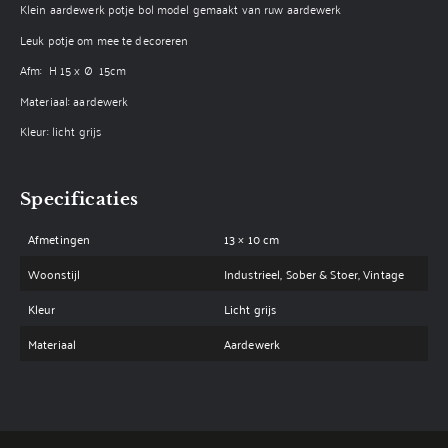
Klein aardewerk potje bol model gemaakt van ruw aardewerk
Leuk potje om mee te decoreren
Afm: H 15 x Ø 15cm
Materiaal: aardewerk
Kleur: licht grijs
Specificaties
Afmetingen
13 × 10 cm
Woonstijl
Industrieel, Sober & Stoer, Vintage
Kleur
Licht grijs
Materiaal
Aardewerk