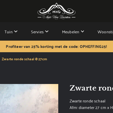
Tuin
Servies
Meubelen
Woonsti
Profiteer van 25% korting met de code: OPHEFFING25!
Zwarte ronde schaal Ø 27cm
Zwarte ron
Zwarte ronde schaal
Afm: diameter 27 cm x