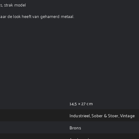
s, strak model
maar de look heeft van gehamerd metaal.
14,5 × 27 cm
Industrieel, Sober & Stoer, Vintage
Brons