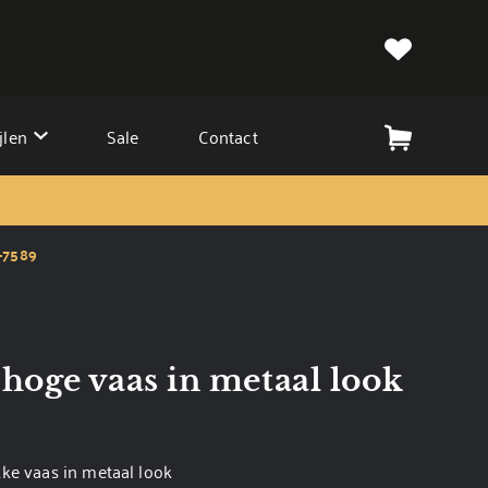
jlen
Sale
Contact
4-7589
hoge vaas in metaal look
9
ke vaas in metaal look