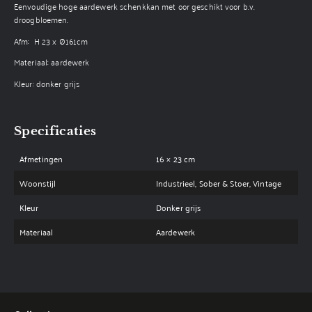
Eenvoudige hoge aardewerk schenkkan met oor geschikt voor b.v.
droogbloemen.
Afm: H 23 x Ø161cm
Materiaal: aardewerk
Kleur: donker grijs
Specificaties
Afmetingen
16 × 23 cm
Woonstijl
Industrieel, Sober & Stoer, Vintage
Kleur
Donker grijs
Materiaal
Aardewerk