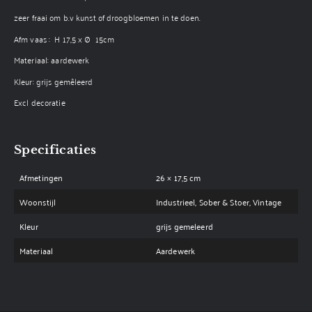
zeer fraai om b.v kunst of droogbloemen in te doen.
Afm vaas : H 17,5 x Ø 15cm
Materiaal: aardewerk
Kleur: grijs gemêleerd
Excl decoratie
Specificaties
Afmetingen
26 × 17,5 cm
Woonstijl
Industrieel, Sober & Stoer, Vintage
Kleur
grijs gemeleerd
Materiaal
Aardewerk