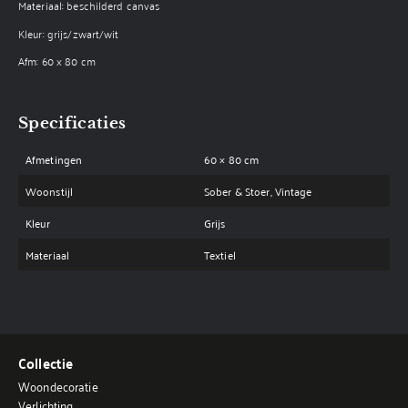
Materiaal: beschilderd canvas
Kleur: grijs/zwart/wit
Afm: 60 x 80 cm
Specificaties
Afmetingen
60 × 80 cm
Woonstijl
Sober & Stoer, Vintage
Kleur
Grijs
Materiaal
Textiel
Collectie
Woondecoratie
Verlichting