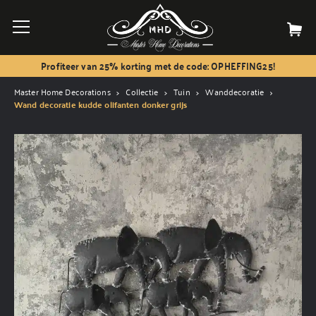
Profiteer van 25% korting met de code: OPHEFFING25!
Master Home Decorations
Collectie
Tuin
Wanddecoratie
Wand decoratie kudde olifanten donker grijs