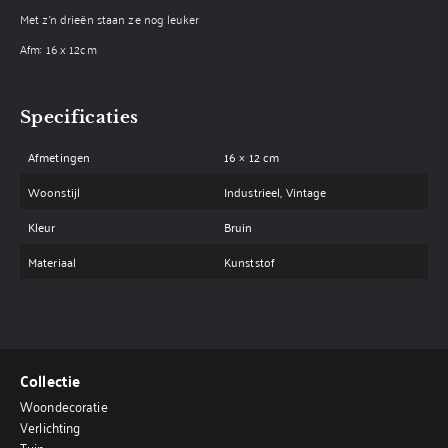
Met z'n drieën staan ze nog leuker
Afm: 16 x 12cm
Specificaties
Afmetingen
16 × 12 cm
Woonstijl
Industrieel, Vintage
Kleur
Bruin
Materiaal
Kunststof
Collectie
Woondecoratie
Verlichting
Tuin