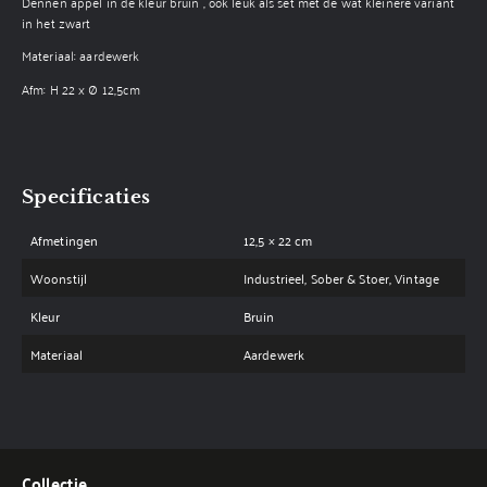
Dennen appel in de kleur bruin , ook leuk als set met de wat kleinere variant
in het zwart
Materiaal: aardewerk
Afm: H 22 x Ø 12,5cm
Specificaties
Afmetingen
12,5 × 22 cm
Woonstijl
Industrieel, Sober & Stoer, Vintage
Kleur
Bruin
Materiaal
Aardewerk
Collectie