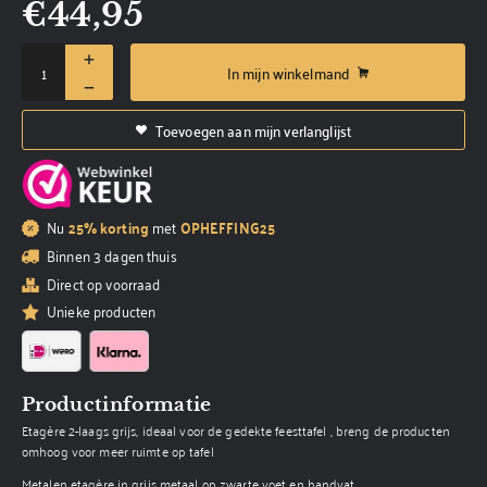
€
44,95
In mijn winkelmand
Toevoegen aan mijn verlanglijst
Nu
25% korting
met
OPHEFFING25
Binnen 3 dagen thuis
Direct op voorraad
Unieke producten
Productinformatie
Etagère 2-laags grijs, ideaal voor de gedekte feesttafel , breng de producten
omhoog voor meer ruimte op tafel
Metalen etagère in grijs metaal op zwarte voet en handvat