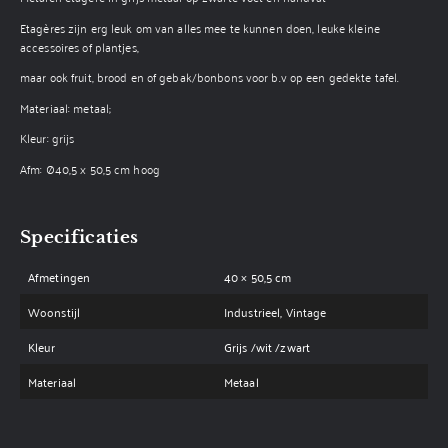
Etagères zijn erg leuk om van alles mee te kunnen doen, leuke kleine
accessoires of plantjes,
maar ook fruit, brood en of gebak/bonbons voor b.v op een gedekte tafel.
Materiaal: metaal;
Kleur: grijs
Afm: Ø40,5 x 50,5 cm hoog
Specificaties
Afmetingen
40 × 50,5 cm
Woonstijl
Industrieel, Vintage
Kleur
Grijs /wit /zwart
Materiaal
Metaal