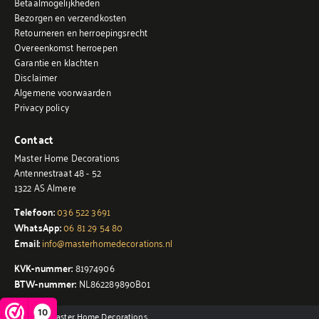
Betaalmogelijkheden
Bezorgen en verzendkosten
Retourneren en herroepingsrecht
Overeenkomst herroepen
Garantie en klachten
Disclaimer
Algemene voorwaarden
Privacy policy
Contact
Master Home Decorations
Antennestraat 48 - 52
1322 AS Almere
Telefoon:
036 522 3691
WhatsApp:
06 81 29 54 80
Email:
info@masterhomedecorations.nl
KVK-nummer:
81974906
BTW-nummer:
NL862289890B01
10
© 2026 - Master Home Decorations