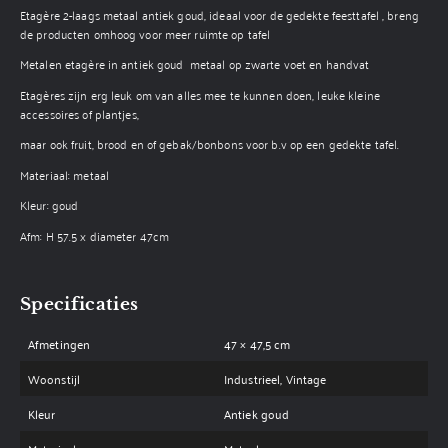
Etagère 2-laags metaal antiek goud, ideaal voor de gedekte feesttafel , breng
de producten omhoog voor meer ruimte op tafel
Metalen etagère in antiek goud metaal op zwarte voet en handvat
Etagères zijn erg leuk om van alles mee te kunnen doen, leuke kleine
accessoires of plantjes,
maar ook fruit, brood en of gebak/bonbons voor b.v op een gedekte tafel.
Materiaal: metaal
Kleur: goud
Afm: H 57.5 x diameter 47cm
Specificaties
Afmetingen
47 × 47,5 cm
Woonstijl
Industrieel, Vintage
Kleur
Antiek goud