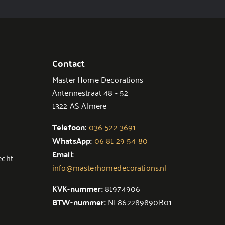
Contact
Master Home Decorations
Antennestraat 48 - 52
1322 AS Almere
Telefoon:
036 522 3691
WhatsApp:
06 81 29 54 80
Email:
echt
info@masterhomedecorations.nl
KVK-nummer:
81974906
BTW-nummer:
NL862289890B01