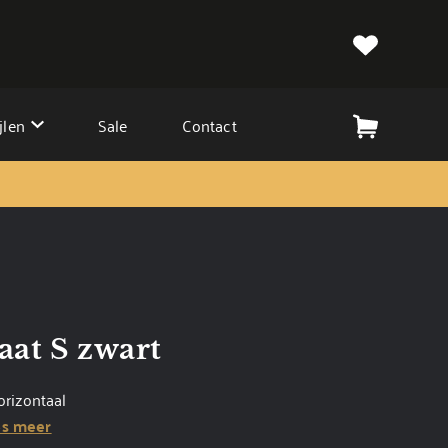
jlen
Sale
Contact
maat S zwart
orizontaal
s meer