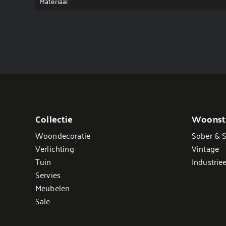
Materiaal
Collectie
Woonsti
Woondecoratie
Sober & S
Verlichting
Vintage
Tuin
Industriee
Servies
Meubelen
Sale