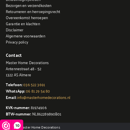
Bezorgen en verzendkosten
Retourneren en herroepingsrecht
Overeenkomst herroepen
Garantie en klachten
Disclaimer
Algemene voorwaarden
Privacy policy
Contact
Master Home Decorations
Antennestraat 48 - 52
1322 AS Almere
Telefoon:
036 522 3691
WhatsApp:
06 81 29 54 80
Email:
info@masterhomedecorations.nl
KVK-nummer:
81974906
BTW-nummer:
NL862289890B01
10
© 2026 - Master Home Decorations