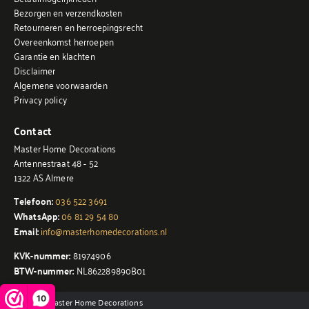
Bezorgen en verzendkosten
Retourneren en herroepingsrecht
Overeenkomst herroepen
Garantie en klachten
Disclaimer
Algemene voorwaarden
Privacy policy
Contact
Master Home Decorations
Antennestraat 48 - 52
1322 AS Almere
Telefoon:
036 522 3691
WhatsApp:
06 81 29 54 80
Email:
info@masterhomedecorations.nl
KVK-nummer:
81974906
BTW-nummer:
NL862289890B01
10
© 2026 - Master Home Decorations