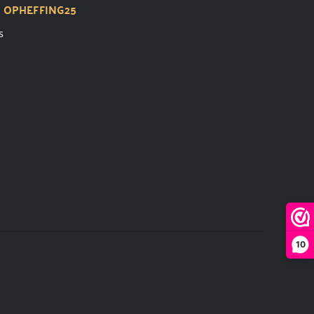
t
OPHEFFING25
s
10