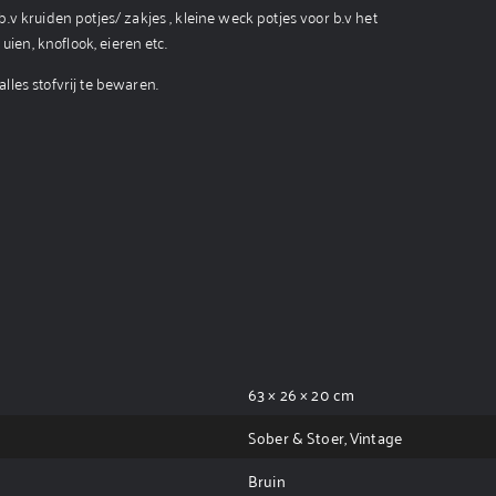
v kruiden potjes/ zakjes , kleine weck potjes voor b.v het
uien, knoflook, eieren etc.
les stofvrij te bewaren.
63 × 26 × 20 cm
Sober & Stoer, Vintage
Bruin