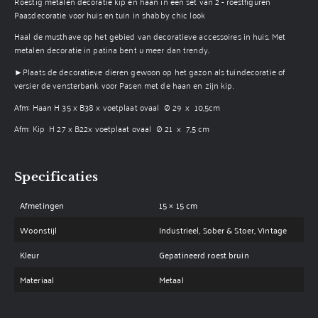
Roestig metalen decoratie kip en haan in een set van 2 - roestfiguren
Paasdecoratie voor huis en tuin in shabby chic look
Haal de musthave op het gebied van decoratieve accessoires in huis. Met
metalen decoratie in patina bent u meer dan trendy.
►Plaats de decoratieve dieren gewoon op het gazon als tuindecoratie of
versier de vensterbank voor Pasen met de haan en zijn kip.
Afm: Haan H 35 x B38 x voetplaat ovaal Ø 29 x 10,5cm
Afm: Kip H 27 x B22x voetplaat ovaal Ø 21 x 7,5 cm
Specificaties
Afmetingen
15 × 15 cm
Woonstijl
Industrieel, Sober & Stoer, Vintage
Kleur
Gepatineerd roest bruin
Materiaal
Metaal